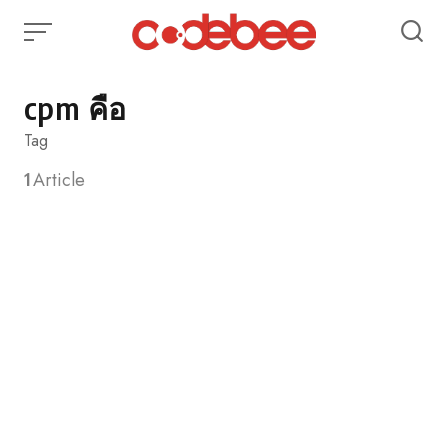
Skip
to
content
cpm คือ
Tag
1
Article