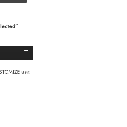
Selected”
USTOMIZE และ