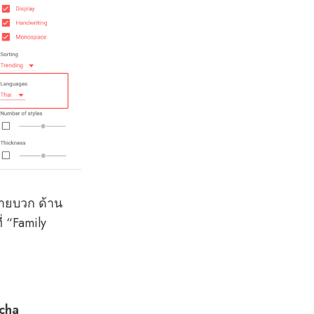
มายบวก ด้าน
่ “Family
acha